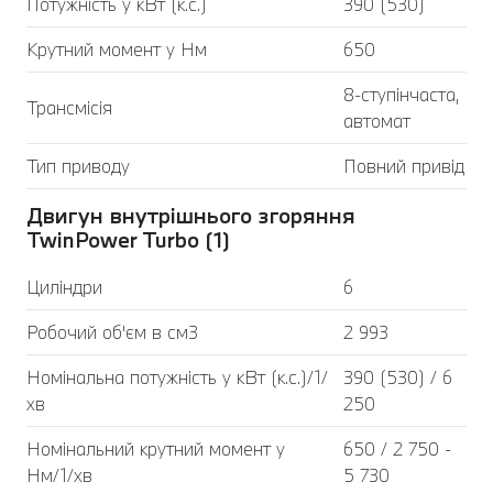
Потужність у кВт (к.с.)
390 (530)
Крутний момент у Нм
650
8-ступінчаста,
Трансмісія
автомат
Тип приводу
Повний привід
Двигун внутрішнього згоряння
TwinPower Turbo (1)
Циліндри
6
Робочий об'єм в см3
2 993
Номінальна потужність у кВт (к.с.)/1/
390 (530) / 6
хв
250
Номінальний крутний момент у
650 / 2 750 -
Нм/1/хв
5 730