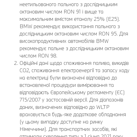
неетильованого пального з дослідницьким
октановим числом RON 91 і вище та
максимальним вмістом етанолу 25% (E25).
BMW рекомендує використання пального з
дослідницьким октановим числом RON 95. Для
високопродуктивних автомобілів BMW
рекомендує пальне з дослідницьким октановим
числом RON 98.
Офіційні дані щодо споживання палива, викидів
CO2, споживання електроенергії та запасу ходу
на електриці були визначені відповідно до
встановленої процедури вимірювання та
відповідають Європейському регламенту (ЄС)
715/2007 у застосовній версії. Для діапазонів
даних, визначених відповідно до WLTP
враховується будь-яке додаткове обладнання
(у цьому випадку доступне на ринку
Німеччини). Для транспортних засобів, які
отримали схвалення типу з 1 січня 2021 року,