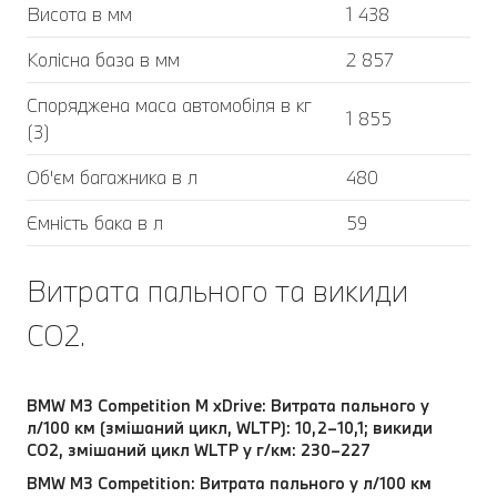
Висота в мм
1 438
Колісна база в мм
2 857
Споряджена маса автомобіля в кг
1 855
(3)
Об'єм багажника в л
480
Ємність бака в л
59
Витрата пального та викиди
CO2.
BMW M3 Competition M xDrive: Витрата пального у
л/100 км (змішаний цикл, WLTP): 10,2–10,1; викиди
CO2, змішаний цикл WLTP у г/км: 230–227
BMW M3 Competition: Витрата пального у л/100 км