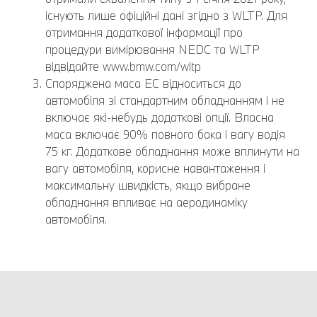
існують лише офіційні дані згідно з WLTP. Для
отримання додаткової інформації про
процедури вимірювання NEDC та WLTP
відвідайте www.bmw.com/wltp
Споряджена маса EC відноситься до
автомобіля зі стандартним обладнанням і не
включає які-небудь додаткові опції. Власна
маса включає 90% повного бака і вагу водія
75 кг. Додаткове обладнання може вплинути на
вагу автомобіля, корисне навантаження і
максимальну швидкість, якщо вибране
обладнання впливає на аеродинаміку
автомобіля.