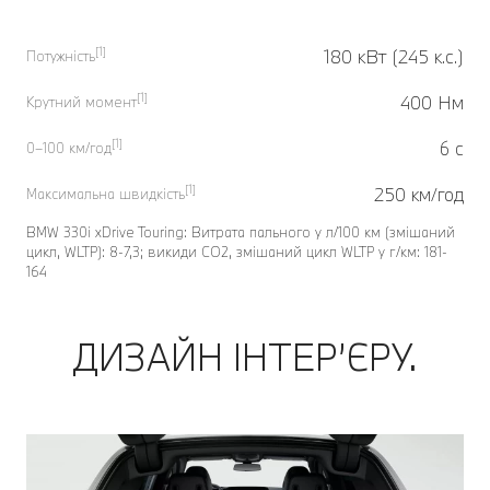
[1]
180 кВт (245 к.с.)
Потужність
[1]
400 Нм
Крутний момент
[1]
6 с
0–100 км/год
[1]
250 км/год
Максимальна швидкість
BMW 330i xDrive Touring: Витрата пального у л/100 км (змішаний
цикл, WLTP): 8-7,3; викиди CO2, змішаний цикл WLTP у г/км: 181-
164
ДИЗАЙН ІНТЕР’ЄРУ.