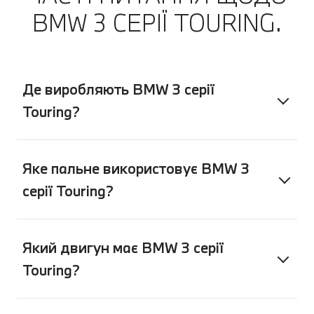
повідомлення у своєму застосунку
BMW 3 СЕРІЇ TOURING.
My BMW. А потім насолоджуватися
спокоєм, продовжуючи поїздку.
Де виробляють BMW 3 серії
Touring?
Яке пальне використовує BMW 3
серії Touring?
Який двигун має BMW 3 серії
Touring?