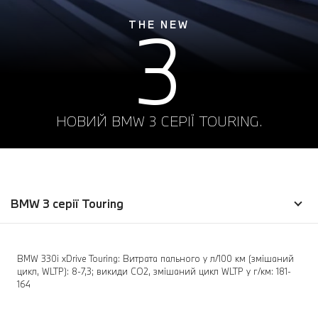
3
THE NEW
НОВИЙ BMW 3 СЕРІЇ TOURING.
BMW 3 серії Touring
BMW 330i xDrive Touring: Витрата пального у л/100 км (змішаний
цикл, WLTP): 8-7,3; викиди CO2, змішаний цикл WLTP у г/км: 181-
164