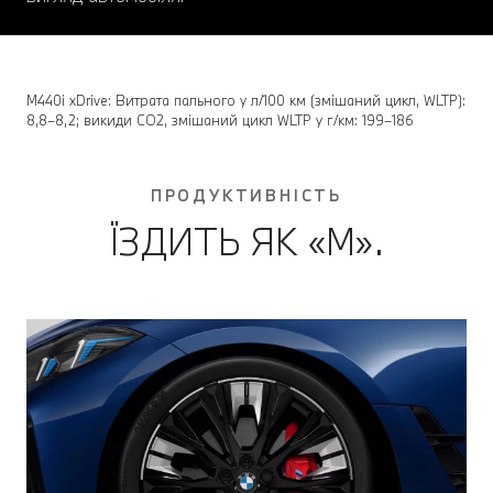
M440i xDrive: Витрата пального у л/100 км (змішаний цикл, WLTP):
8,8–8,2; викиди CO2, змішаний цикл WLTP у г/км: 199–186
ПРОДУКТИВНІСТЬ
ЇЗДИТЬ ЯК «М».