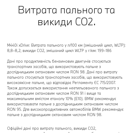
Витрата пального та
викиди CO2.
M440i xDrive: Витрата пального у л/100 км (змішаний цикл, WLTP):
8,8–8,2; викиди CO2, змішаний цикл WLTP у г/км: 199–186
Дані про продуктивність бензинових двигунів стосуються
транспортних засобів, що використовують пальне з
дослідницьким октановим числом RON 98. Дані про витрату
пального стосуються транспортних засобів, що використовують
високоякісне пальне, що відповідає Регламенту ЄС 715/2007.
Також допускається використання неетильованого пального з
дослідницьким октановим числом RON 91 і вище та
максимальним вмістом етанолу 10% (E10). BMW рекомендує
використовувати пальне з дослідницьким октановим числом
RON 95. Для високопродуктивних автомобілів BMW рекомендує
пальне з дослідницьким октановим числом RON 98.
Офіційні дані про витрату пального, викиди CO2,