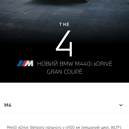
4
THE
НОВИЙ BMW M440i xDRIVE
GRAN COUPÉ
M4
M440i xDrive: Витрата пального у л/100 км (змішаний цикл, WLTP):