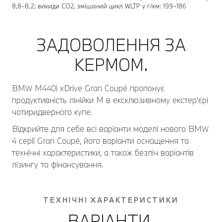
8,8–8,2; викиди CO2, змішаний цикл WLTP у г/км: 199–186
ЗАДОВОЛЕННЯ ЗА
КЕРМОМ.
BMW M440i xDrive Gran Coupé пропонує
продуктивність лінійки M в ексклюзивному екстер'єрі
чотиридверного купе.
Відкрийте для себе всі варіанти моделі нового BMW
4 серії Gran Coupé, його варіанти оснащення та
технічні характеристики, а також безліч варіантів
лізингу та фінансування.
ТЕХНІЧНІ ХАРАКТЕРИСТИКИ
ВАРІАНТИ.