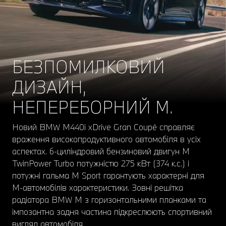
БЕЗПОМИЛКОВИЙ
ДИЗАЙН,
НЕПЕРЕБОРНИЙ М.
Новий BMW M440i xDrive Gran Coupé справляє
враження високопродуктивного автомобіля в усіх
аспектах. 6-циліндровий бензиновий двигун M
TwinPower Turbo потужністю 275 кВт (374 к.с.) і
потужні гальма M Sport гарантують характерні для
M-автомобілів характеристики. Зовні решітка
радіатора BMW M з горизонтальними планками та
імпозантна задня частина підкреслюють спортивний
вигляд автомобіля.