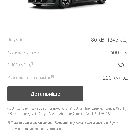
[1]
180 кВт (245 к.с.)
Потужність
[1]
400 Нм
Крутний момент
[1]
6.0 с
0–100 км/год
[1]
250 км/год
Максимальна швидкість
Детальніше
[1]
430i xDrive
: Витрата пального у л/100 км (змішаний цикл, WLTP):
7,8–7,1; Викиди CO2 у г/км (змішаний цикл, WLTP): 178–161
[1]
Значення є умовними; будь-які відсутні значення не були
доступні на момент публікації.