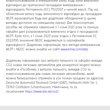
енергоспоживання й електричний запас ходу були визначені
відповідно до приписаної процедури вимірювання і
відповідають Регламенту (ЄС) 715/2007 у чинній версії. Під час
обчислення запасу ходу, визначеного відповідно до процедури
WLTP, враховується будь-яке додаткове обладнання (у цьому
випадку доступне на німецькому ринку). Для транспортних
засобів, які отримали схвалення з 1 січня 2021 року та пізніше,
офіційні дані розраховуються виключно згідно з процедурою
WLTP. Крім того, з 1 січня 2023 року згідно з Регламентом ЄС
2022/195 значення NEDC видаляються із сертифікатів
відповідності. Додаткову інформацію про методи вимірювання
WLTP і NEDC можна знайти на сайті
www.bmw.com/wltp
Додаткову інформацію про витрату пального та офіційні викиди
CO2 нових легкових автомобілів для конкретної моделі можна
знайти в «Посібнику з витрати пального, викидів CO2 та
енергоспоживання для нових легкових автомобілів», який
можна безкоштовно отримати в усіх точках продажу за адресою
Deutsche Automobil Treuhand GmbH (DAT), Hellmuth-Hirth-Str. 1,
73760 Ostfildern-Scharnhausen, Німеччина, та за
посиланням
https://www.dat.de/co2/
.