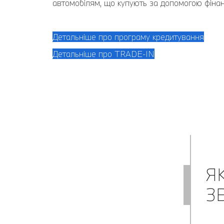
автомобілям, що купують за допомогою фінанс
Детальніше про програму кредитування
Детальніше про TRADE-IN
Я
З