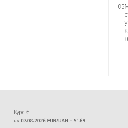
М
с
у
к
н
Курс €
на 07.08.2026 EUR/UAH = 51.69