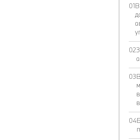
В
д
а
у
З
а
В
м
в
в
Б
п