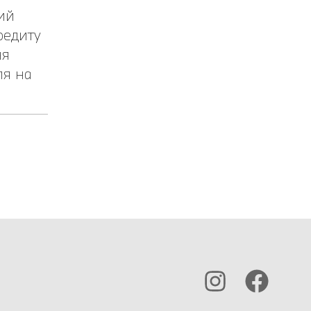
ий
редиту
ня
ля на