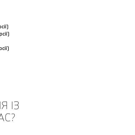
сії)
сії)
сії)
Я ІЗ
АС?