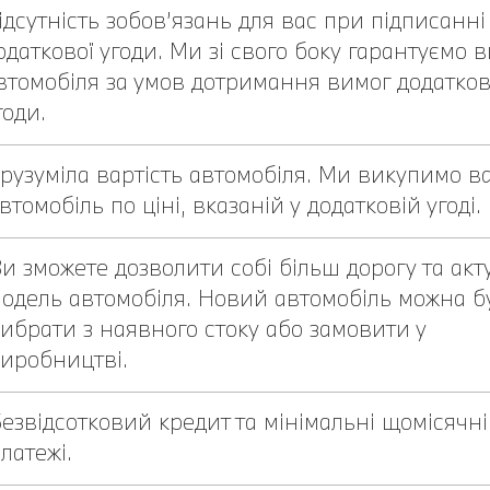
ідсутність зобов’язань для вас при підписанні
одаткової угоди. Ми зі свого боку гарантуємо 
втомобіля за умов дотримання вимог додатков
годи.
рузуміла вартість автомобіля. Ми викупимо в
втомобіль по ціні, вказаній у додатковій угоді.
и зможете дозволити собі більш дорогу та акт
одель автомобіля. Новий автомобіль можна б
ибрати з наявного стоку або замовити у
иробництві.
езвідсотковий кредит та мінімальні щомісячні
латежі.