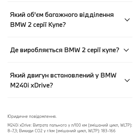
Який об'єм багажного відділення
BMW 2 серії Купе?
Де виробляється BMW 2 серії купе?
Який двигун встановлений у BMW
M240i xDrive?
Юридичне повідомлення.
M240i xDrive: Витрата пального у л/100 км (змішаний цикл, WLTP):
8–7,3; Викиди CO2 у г/км (змішаний цикл, WLTP): 183–166