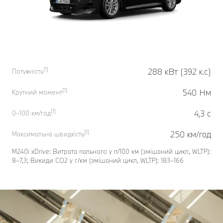
[1]
288 кВт (392 к.с)
Потужність
[1]
540 Нм
Крутний момент
[1]
4,3 с
0–100 км/год
[1]
250 км/год
Максимальна швидкість
M240i xDrive: Витрата пального у л/100 км (змішаний цикл, WLTP):
8–7,3; Викиди СО2 у г/км (змішаний цикл, WLTP): 183–166