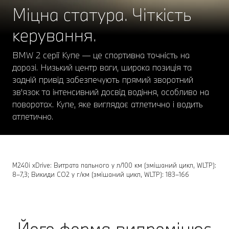
Міцна статура. Чіткість
керування.
BMW 2 серії Купе — це спортивна точність на
дорозі. Низький центр ваги, широка позиція та
задній привід забезпечують прямий зворотний
зв'язок та інтенсивний досвід водіння, особливо на
поворотах. Купе, яке виглядає атлетично і водить
атлетично.
M240i xDrive: Витрата пального у л/100 км (змішаний цикл, WLTP):
8–7,3; Викиди СО2 у г/км (змішаний цикл, WLTP): 183–166
Його форма випромінює