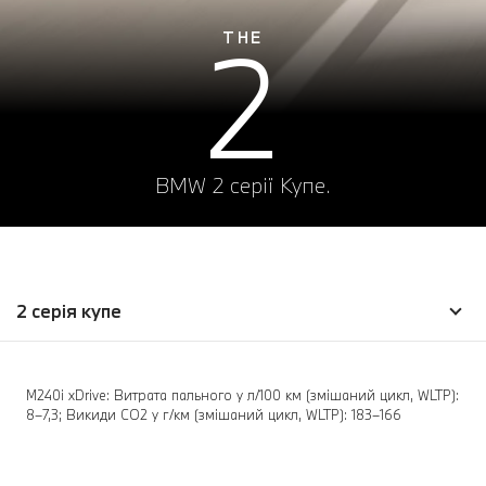
2
THE
BMW 2 серії Купе.
2 серія купе
M240i xDrive: Витрата пального у л/100 км (змішаний цикл, WLTP):
8–7,3; Викиди СО2 у г/км (змішаний цикл, WLTP): 183–166