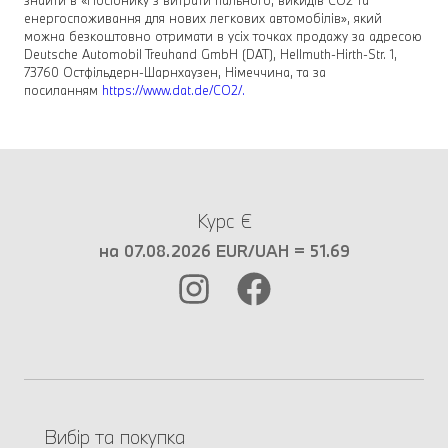
знайти в «Посібнику з витрати пального, викидів СО2 та
енергоспоживання для нових легкових автомобілів», який
можна безкоштовно отримати в усіх точках продажу за адресою
Deutsche Automobil Treuhand GmbH (DAT), Hellmuth-Hirth-Str. 1,
73760 Остфільдерн-Шарнхаузен, Німеччина, та за
посиланням
https://www.dat.de/СО2/.
Курс €
на 07.08.2026 EUR/UAH = 51.69
Вибір та покупка