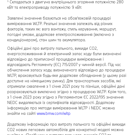
¹ Складається з двигуна внутрішнього згоряння потужністю 280
кВт та електроприводу потужністю 9 кВт.
Заявлені значення базуються на обов'язковій процедурі
вимірювання WLTP. Реальні значення залежать від різних
факторів, таких як: вага вантажу, стиль керування, маршрут,
погодні умови, додаткове електроспоживання (включно з
кондиціонером), стан шин та акумулятора.
Офіційні дані про витрату пального, викиди СО2,
енергоспоживання й електричний запас ходу були визначені
відповідно до приписаної процедури вимірювання і
відповідають Регламенту (ЄС) 715/2007 у чинній версії. Під час
обчислення запасу ходу, визначеного відповідно до процедури
WLTP, враховується будь-яке додаткове обладнання (у цьому разі
доступне на німецькому ринку). Для транспортних засобів, які
отримали схвалення з 1 січня 2021 року та пізніше, офіційні дані
розраховуються виключно згідно з процедурою WLTP. Крім того,
з 1 січня 2023 року згідно з Регламентом ЄС 2022/195 значення
NEDC видаляються із сертифікатів відповідності. Додаткову
інформацію про методи вимірювання WLTP і NEDC можна
знайти на сайті
www.bmw.com/wltp
Додаткову інформацію про витрату пального та офіційні викиди
СО2 нових легкових автомобілів для конкретної моделі можна