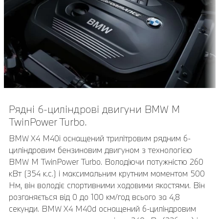
Рядні 6-циліндрові двигуни BMW M
Передні фари BMW Individual Shadow Line.
TwinPower Turbo.
Фари M Shadow Line з хромованими елементами
чорного кольору надають основним фарам
BMW X4 M40i оснащений трилітровим рядним 6-
спортивний вигляд Темні деталі ідеально доповнюють
циліндровим бензиновим двигуном з технологією
опціонально доступну комплектацію глянцевих
BMW M TwinPower Turbo. Володіючи потужністю 260
елементів M Shadow Line з розширеним оснащенням.
кВт (354 к.с.) і максимальним крутним моментом 500
Нм, він володіє спортивними ходовими якостями. Він
розганяється від 0 до 100 км/год всього за 4,8
секунди. BMW X4 M40d оснащений 6-циліндровим