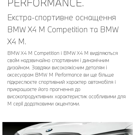
PERFORMANCE.
Екстра-спортивне оснащення
BMW X4 M Competition та BMW
X4 M.
BMW X4 M Competition і BMW X4 M виділяються
своїм надзвичайно спортивним і динамічним
дизайном. Завдяки високоякісним деталям і
аксесуарам BMW M Performance ви ще більше
підкреслюєте спортивний характер автомобіля і
прикрашаєте його прагнення до
високопродуктивних характеристик особливими для
М серії додатковими акцентами.