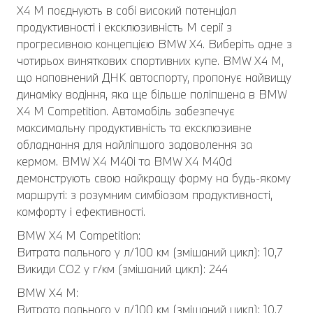
X4 M поєднують в собі високий потенціал
продуктивності і ексклюзивність M серії з
прогресивною концепцією BMW X4. Виберіть одне з
чотирьох виняткових спортивних купе. BMW X4 M,
що наповнений ДНК автоспорту, пропонує найвищу
динаміку водіння, яка ще більше поліпшена в BMW
X4 M Competition. Автомобіль забезпечує
максимальну продуктивність та ексклюзивне
обладнання для найліпшого задоволення за
кермом. BMW X4 M40i та BMW X4 M40d
демонструють свою найкращу форму на будь-якому
маршруті: з розумним симбіозом продуктивності,
комфорту і ефективності.
BMW Х4 M Competition:
Витрата пального у л/100 км (змішаний цикл): 10,7
Викиди CO2 у г/км (змішаний цикл): 244
BMW Х4 M:
Витрата пального у л/100 км (змішаний цикл): 10,7