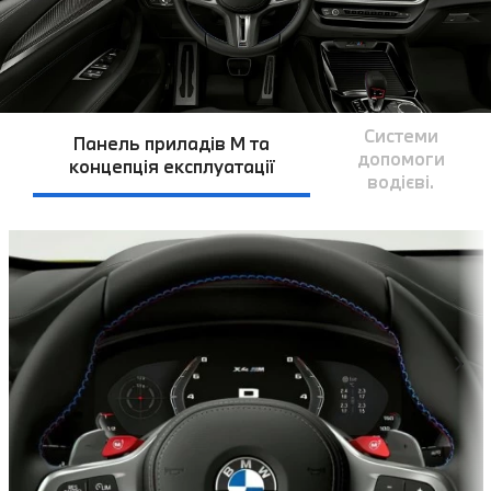
Системи
Панель приладів M та
допомоги
концепція експлуатації
водієві.