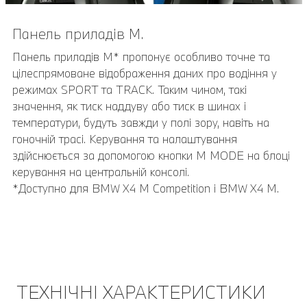
Панель приладів M.
Асистент паркування Plus.
Панель приладів M* пропонує особливо точне та
Асистент паркування Plus полегшує паркування та
цілеспрямоване відображення даних про водіння у
маневрування автомобілем. Він має систему Surround
режимах SPORT та TRACK. Таким чином, такі
View, що включає вид зверху, панорамний вид,
значення, як тиск наддуву або тиск в шинах і
віддалений тривимірний перегляд, а також допоміжну
температури, будуть завжди у полі зору, навіть на
систему паркування, функцію екстреного гальмування
гоночній трасі. Керування та налаштування
Active Park Distance Control, асистент паркування з
здійснюється за допомогою кнопки M MODE на блоці
поздовжнім і поперечним веденням та асистент
керування на центральній консолі.
заднього ходу.
*Доступно для BMW X4 M Competition і BMW X4 M.
ТЕХНІЧНІ ХАРАКТЕРИСТИКИ