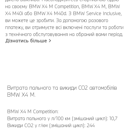
на своєму BMW X4 M Competition, BMW X4 M, BMW
X4 M40i або BMW X4 M40d. З BMW Service Inclusive,
ви можете це зробити. За допомогою разового
платежу, ви отримуєте всі включені послуги та роботи
з технічного обслуговування на обраний вами період.
Дізнатись більше
Витрата пального та викиди CO2 автомобілів
BMW Х4 M.
BMW Х4 M Competition:
Витрата пального у л/100 км (змішаний цикл): 10,7
Викиди CO2 у г/км (змішаний цикл): 244