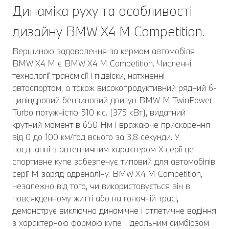
Динаміка руху та особливості
дизайну BMW X4 M Competition.
Вершиною задоволення за кермом автомобіля
BMW X4 M є BMW X4 M Competition. Численні
технології трансмісії і підвіски, натхненні
автоспортом, а також високопродуктивний рядний 6-
циліндровий бензиновий двигун BMW M TwinPower
Turbo потужністю 510 к.с. (375 кВт), видатний
крутний момент в 650 Нм і вражаюче прискорення
від 0 до 100 км/год всього за 3,8 секунди. У
поєднанні з автентичним характером X серії це
спортивне купе забезпечує типовий для автомобілів
серії M заряд адреналіну. BMW X4 M Competition,
незалежно від того, чи використовується він в
повсякденному житті або на гоночній трасі,
демонструє виключно динамічне і атлетичне водіння
з характерною формою купе і ідеальним симбіозом