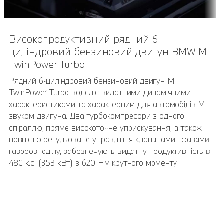
Високопродуктивний рядний 6-
20-дюймові легкосплавні диски M з
циліндровий бензиновий двигун BMW M
подвійними спицями 764 M Bicolour в
TwinPower Turbo.
кольорі Orbit Grey з різнорозмірними
шинами.
Рядний 6-циліндровий бензиновий двигун M
TwinPower Turbo володіє видатними динамічними
21-дюймові легкосплавні диски M з V-подібними
характеристиками та характерним для автомобілів М
спицями 765 M Bicolour в кольорі Jet Black з
звуком двигуна. Два турбокомпресори з одного
різнорозмірними шинами, шліфовані, розмір передніх
спіраллю, пряме високоточне уприскування, а також
коліс 9,5J x 21 з шинами 255/40 ZR21, розмір задніх
повністю регульоване управління клапанами і фазами
коліс 10J x 21 з шинами 265/40 ZR21.
газорозподілу, забезпечують видатну продуктивність в
480 к.с. (353 кВт) з 620 Нм крутного моменту.