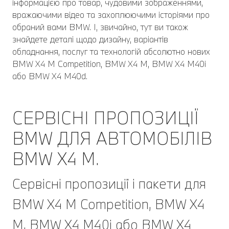
інформацією про товар, чудовими зображеннями,
вражаючими відео та захоплюючими історіями про
обраний вами BMW. І, звичайно, тут ви також
знайдете деталі щодо дизайну, варіантів
обладнання, послуг та технологій абсолютно нових
BMW X4 M Competition, BMW X4 M, BMW X4 M40i
або BMW X4 M40d.
СЕРВІСНІ ПРОПОЗИЦІЇ
BMW ДЛЯ АВТОМОБІЛІВ
BMW Х4 М.
Сервісні пропозиції і пакети для
BMW X4 M Competition, BMW X4
M, BMW X4 M40i або BMW X4