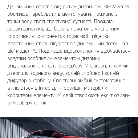
Динамічний атлет з відкритим дизайном: BMW X4 M
обожнює перебувати в центрі уваги. І бажано з
точки зору своєї спортивної сутності. Вражаючі
характеристики, що беруть початок в численних
спортивних компонентах трансмісії і підвіски.
Атлетичний стиль підкреслює динамічний потенціал
цієї моделі X. Подальше вдосконалення відбувається
завдяки особливим елементам дизайну
опціонального пакета екстер'єру M Carbon, таким як
дзеркала заднього виду, задній спойлер і задній
дифузор з карбону. Спортивні амбіції систематично
втілюються в інтер'єрі – розкішні матеріали і
характерні елементи M серії створюють ексклюзивну
атмосферу гонок.