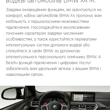
водієві автомобілів BMW Х4 M.
Завдяки інноваційним функціям, які орієнтуються на
комфорті, кабіна автомобілів BMW X4 пропонує вам
мобільність з першокласними можливостями
підключення. Насолоджуйтеся ексклюзивним
гоночним характером завдяки численним
особливостям, а також користуйтеся перевагами
інтелектуальних систем допомоги водієві або
спілкуйтеся зі своїм BMW за допомогою
інтелектуального персонального помічнику BMW. А
безліч функцій підключення і цифрових послуг
забезпечать вам ідеальний зв'язок з вашим BMW і
навколишнім світом.