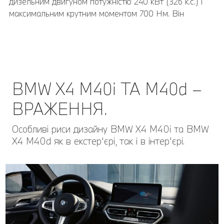
дизельним двигуном потужністю 240 кВт (326 к.с.) і
максимальним крутним моментом 700 Нм. Він
розганяється від 0 до 100 км/год всього за 4,9
секунди.
BMW X4 M40i ТА M40d –
ВРАЖЕННЯ.
Особливі риси дизайну BMW X4 M40i та BMW
X4 M40d як в екстер'єрі, так і в інтер'єрі.