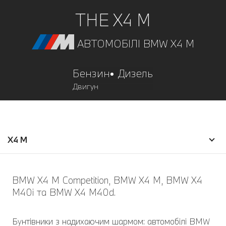
THE X4 М
АВТОМОБІЛІ BMW X4 M
Бензин
Дизель
Двигун
X4 M
BMW X4 M Competition, BMW X4 M, BMW X4
M40i та BMW X4 M40d.
Бунтівники з надихаючим шармом: автомобілі BMW