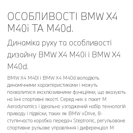
ОСОБЛИВОСТІ BMW X4
M40i ТА M40d.
Динаміка руху та особливості
дизайну BMW X4 M40i і BMW X4
M40d.
BMW X4 M40i і BMW X4 M40d володіють
динамічними характеристиками і можуть
похвалитися ексклюзивними функціями, що вказують
на їхні спортивні якості. Серед них є пакет M
Aerodynamics і ідеально узгоджений набір технологій
приводу і підвіски, таких як BMW xDrive, 8-
ступінчаста коробка передач Steptronic, регульоване
спортивне рульове управління і диференціал M