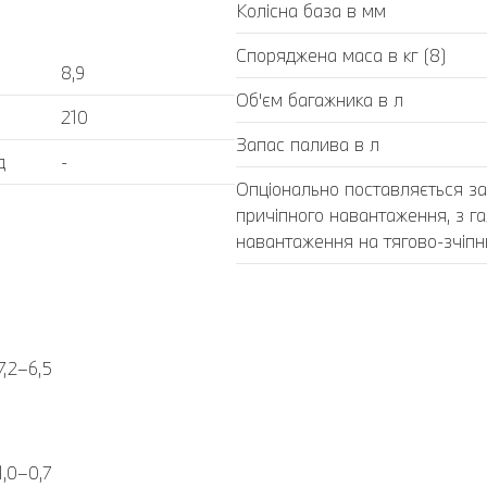
Колісна база в мм
Споряджена маса в кг (8)
8,9
Об'єм багажника в л
210
Запас палива в л
д
-
Опціонально поставляється з
причіпного навантаження, з г
навантаження на тягово-зчіпни
7,2–6,5
1,0–0,7