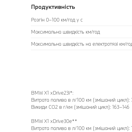
Продуктивність
Розгін 0–100 км/год у с
Максимальна швидкість км/год
Максимальна швидкість на електротязі км/го
BMW X1 xDrive23i*:
Витрата палива в л/100 км (змішаний цикл): 
Викиди CO2 в г/км (змішаний цикл): 163–146
BMW X1 xDrive30e**
Витрата палива в л/100 км (змішаний цикл): 