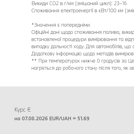
Викиди CO2 в г/км (змішаний цикл): 23–16
Споживання електроенергії в кВт/100 км (змі
*Значення є попередніми.
Офіційні дані щодо споживання палива, викид
встановленої процедури вимірювання та від
випадку дальності ходу. Для автомобілів, що 
Додаткову інформацію щодо методів вимірю
** При температурах нижче 0 градусів за Це
нагріється до робочого стану після того, як ав
Курс €
на 07.08.2026 EUR/UAH = 51.69