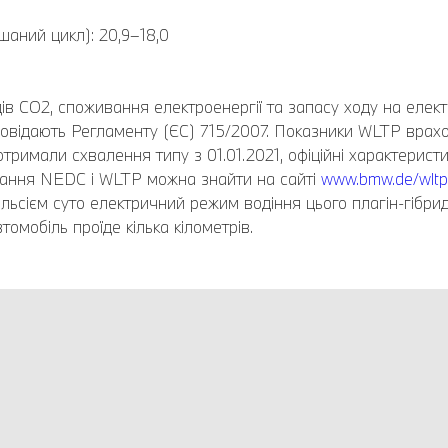
шаний цикл): 20,9–18,0
ів CO2, споживання електроенергії та запасу ходу на елек
повідають Регламенту (ЄС) 715/2007. Показники WLTP врах
отримали схвалення типу з 01.01.2021, офіційні характерист
вання NEDC і WLTP можна знайти на сайті
www.bmw.de/wltp
льсієм суто електричний режим водіння цього плагін-гібри
томобіль проїде кілька кілометрів.