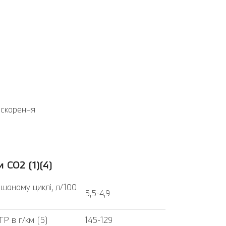
искорення
 CO2 (1)(4)
шаному циклі, л/100
5,5-4,9
P в г/км (5)
145-129