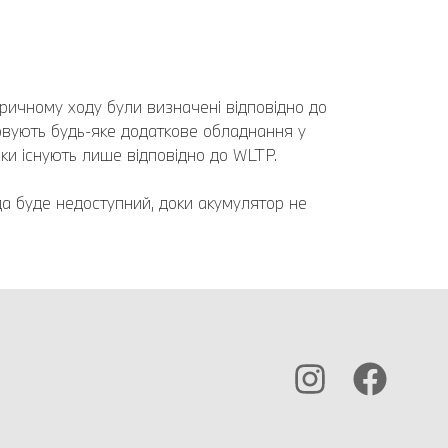
тричному ходу були визначені відповідно до
овують будь-яке додаткове обладнання у
ики існують лише відповідно до WLTP.
да буде недоступний, доки акумулятор не