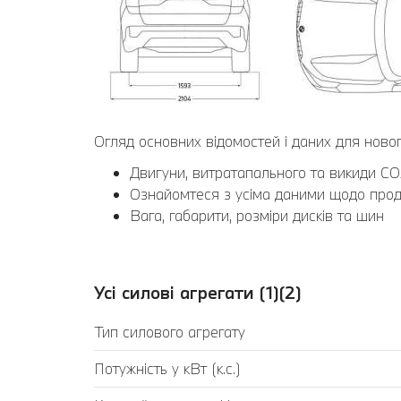
Огляд основних відомостей і даних для ново
Двигуни, витратапального та викиди CO
Ознайомтеся з усіма даними щодо продук
Вага, габарити, розміри дисків та шин
Усі силові агрегати (1)(2)
Тип силового агрегату
Потужність у кВт (к.с.)