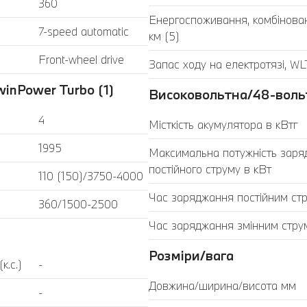
360
Енергоспоживання, комбінова
7-speed automatic
км (5)
Front-wheel drive
Запас ходу на електротязі, WL
inPower Turbo (1)
Високовольтна/48-воль
4
Місткість акумулятора в кВтг
1995
Максимальна потужність заря
постійного струму в кВт
110 (150)/3750-4000
Час заряджання постійним ст
360/1500-2500
Час заряджання змінним стру
Розміри/вага
к.с.)
-
Довжина/ширина/висота мм
-