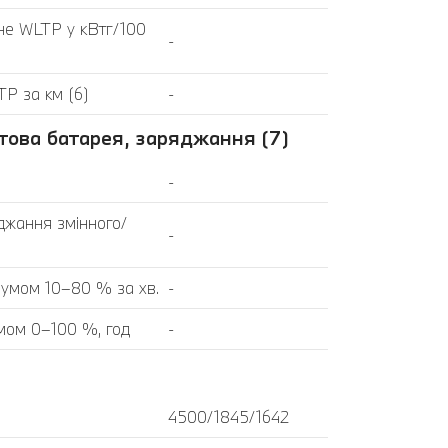
не WLTP у кВтг/100
-
TP за км (6)
-
това батарея, заряджання (7)
-
джання змінного/
-
румом 10–80 % за хв.
-
мом 0–100 %, год
-
4500/1845/1642