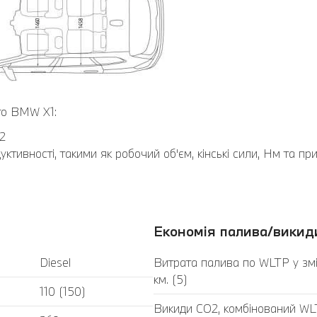
го BMW Х1:
2
тивності, такими як робочий об'єм, кінські сили, Нм та пр
Економія палива/викиди
Diesel
Витрата палива по WLTP у змі
км. (5)
110 (150)
Викиди CO2, комбінований WLT