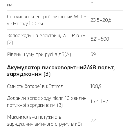
0
км
Споживання енергії, змішаний WLTP
23,5–20,6
у кВт-год/100 км
Запас ходу на електриці, WLTP в км
521–600
(2)
Рівень шуму при русі в дБ(А)
69
Акумулятор високовольтний/48 вольт,
заряджання (3)
Ємність батареї в кВт*год
108,9
Доданий запас ходу після 10 хвилин
152–182
потужної зарядки в км (3)
Максимальна потужність
22
заряджання змінного струму в кВт