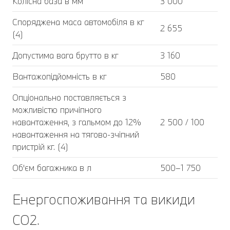
Колісна база в мм
3 000
Споряджена маса автомобіля в кг
2 655
(4)
Допустима вага брутто в кг
3 160
Вантажопідйомність в кг
580
Опціонально поставляється з
можливістю причіпного
навантаження, з гальмом до 12%
2 500 / 100
навантаження на тягово-зчіпний
пристрій кг. (4)
Об'єм багажника в л
500–1 750
Енергоспоживання та викиди
CO2.