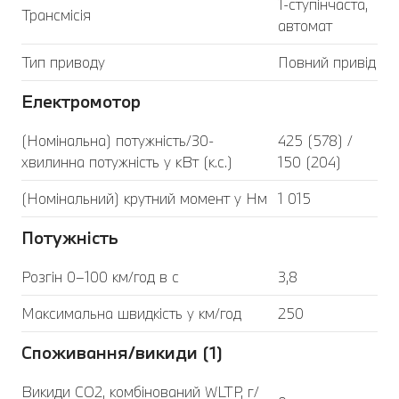
1-ступінчаста,
Трансмісія
автомат
Тип приводу
Повний привід
Електромотор
(Номінальна) потужність/30-
425 (578) /
хвилинна потужність у кВт (к.с.)
150 (204)
(Номінальний) крутний момент у Нм
1 015
Потужність
Розгін 0–100 км/год в с
3,8
Максимальна швидкість у км/год
250
Споживання/викиди (1)
Викиди CO2, комбінований WLTP, г/