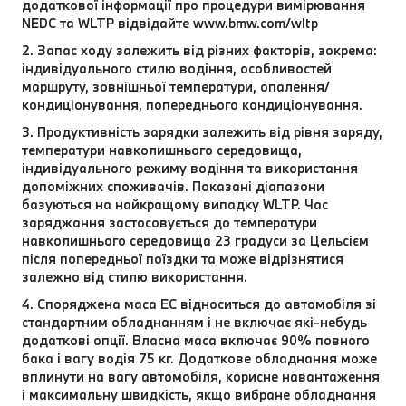
додаткової інформації про процедури вимірювання
NEDC та WLTP відвідайте www.bmw.com/wltp
2. Запас ходу залежить від різних факторів, зокрема:
індивідуального стилю водіння, особливостей
маршруту, зовнішньої температури, опалення/
кондиціонування, попереднього кондиціонування.
3. Продуктивність зарядки залежить від рівня заряду,
температури навколишнього середовища,
індивідуального режиму водіння та використання
допоміжних споживачів. Показані діапазони
базуються на найкращому випадку WLTP. Час
заряджання застосовується до температури
навколишнього середовища 23 градуси за Цельсієм
після попередньої поїздки та може відрізнятися
залежно від стилю використання.
4. Споряджена маса EC відноситься до автомобіля зі
стандартним обладнанням і не включає які-небудь
додаткові опції. Власна маса включає 90% повного
бака і вагу водія 75 кг. Додаткове обладнання може
вплинути на вагу автомобіля, корисне навантаження
і максимальну швидкість, якщо вибране обладнання