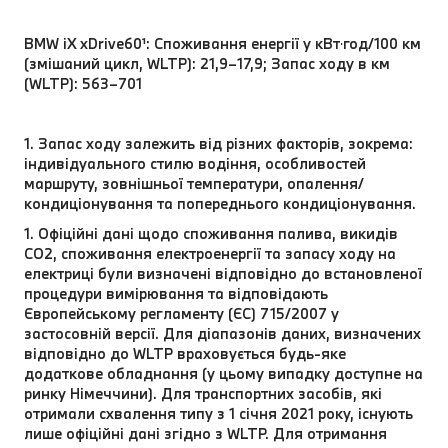
BMW iX xDrive60¹: Споживання енергії у кВт⋅год/100 км
(змішаний цикл, WLTP): 21,9–17,9; Запас ходу в км
(WLTP): 563–701
1. Запас ходу залежить від різних факторів, зокрема:
індивідуального стилю водіння, особливостей
маршруту, зовнішньої температури, опалення/
кондиціонування та попереднього кондиціонування.
1. Офіційні дані щодо споживання палива, викидів
CO2, споживання електроенергії та запасу ходу на
електриці були визначені відповідно до встановленої
процедури вимірювання та відповідають
Європейському регламенту (ЄС) 715/2007 у
застосовній версії. Для діапазонів даних, визначених
відповідно до WLTP враховується будь-яке
додаткове обладнання (у цьому випадку доступне на
ринку Німеччини). Для транспортних засобів, які
отримали схвалення типу з 1 січня 2021 року, існують
лише офіційні дані згідно з WLTP. Для отримання