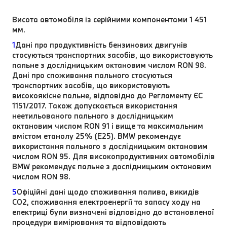
Висота автомобіля із серійними компонентами 1 451
мм.
1
Дані про продуктивність бензинових двигунів
стосуються транспортних засобів, що використовують
пальне з дослідницьким октановим числом RON 98.
Дані про споживання пального стосуються
транспортних засобів, що використовують
високоякісне пальне, відповідно до Регламенту ЄС
1151/2017. Також допускається використання
неетильованого пального з дослідницьким
октановим числом RON 91 і вище та максимальним
вмістом етанолу 25% (E25). BMW рекомендує
використання пального з дослідницьким октановим
числом RON 95. Для високопродуктивних автомобілів
BMW рекомендує пальне з дослідницьким октановим
числом RON 98.
5
Офіційні дані щодо споживання палива, викидів
CO2, споживання електроенергії та запасу ходу на
електриці були визначені відповідно до встановленої
процедури вимірювання та відповідають