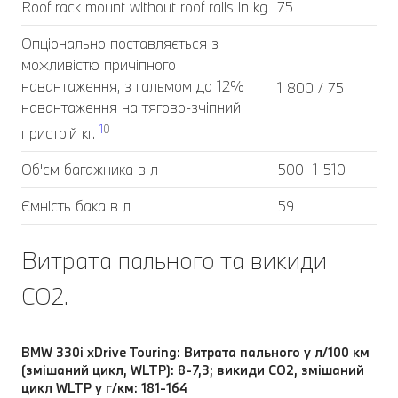
Roof rack mount without roof rails in kg
75
Опціонально поставляється з
можливістю причіпного
навантаження, з гальмом до 12%
1 800 / 75
навантаження на тягово-зчіпний
1
0
пристрій кг.
Об'єм багажника в л
500–1 510
Ємність бака в л
59
Витрата пального та викиди
CO2.
BMW 330i xDrive Touring: Витрата пального у л/100 км
(змішаний цикл, WLTP): 8-7,3; викиди CO2, змішаний
цикл WLTP у г/км: 181-164