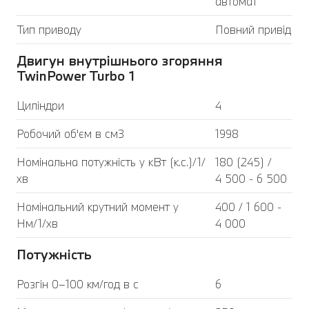
автомат
Тип приводу
Повний привід
Двигун внутрішнього згоряння
TwinPower Turbo 1
Циліндри
4
Робочий об'єм в см3
1998
Номінальна потужність у кВт (к.с.)/1/
180 (245) /
хв
4 500 - 6 500
Номінальний крутний момент у
400 / 1 600 -
Нм/1/хв
4 000
Потужність
Розгін 0–100 км/год в с
6