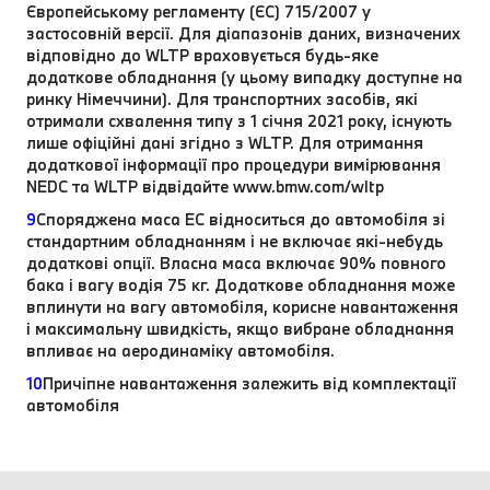
Європейському регламенту (ЄС) 715/2007 у
застосовній версії. Для діапазонів даних, визначених
відповідно до WLTP враховується будь-яке
додаткове обладнання (у цьому випадку доступне на
ринку Німеччини). Для транспортних засобів, які
отримали схвалення типу з 1 січня 2021 року, існують
лише офіційні дані згідно з WLTP. Для отримання
додаткової інформації про процедури вимірювання
NEDC та WLTP відвідайте www.bmw.com/wltp
9
Споряджена маса EC відноситься до автомобіля зі
стандартним обладнанням і не включає які-небудь
додаткові опції. Власна маса включає 90% повного
бака і вагу водія 75 кг. Додаткове обладнання може
вплинути на вагу автомобіля, корисне навантаження
і максимальну швидкість, якщо вибране обладнання
впливає на аеродинаміку автомобіля.
10
Причіпне навантаження залежить від комплектації
автомобіля