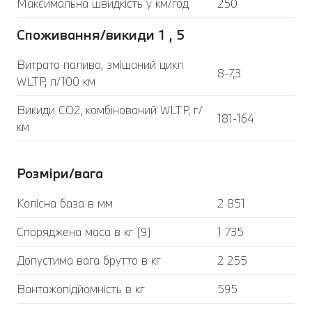
Максимальна швидкість у км/год
250
Споживання/викиди 1 , 5
Витрата палива, змішаний цикл
8-7,3
WLTP, л/100 км
Викиди CO2, комбінований WLTP, г/
181-164
км
Розміри/вага
Колісна база в мм
2 851
Споряджена маса в кг (9)
1 735
Допустима вага брутто в кг
2 255
Вантажопідйомність в кг
595