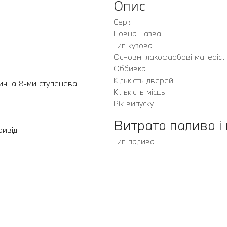
Опис
Серія
Повна назва
Тип кузова
Основні лакофарбові матеріа
Оббивка
Кількість дверей
ична 8-ми ступенева
Кількість місць
Рік випуску
Витрата палива і
ривід
Тип палива