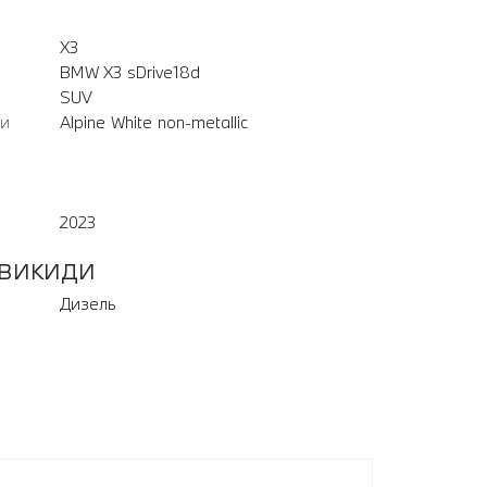
X3
BMW X3 sDrive18d
SUV
ли
Alpine White non-metallic
2023
 викиди
Дизель