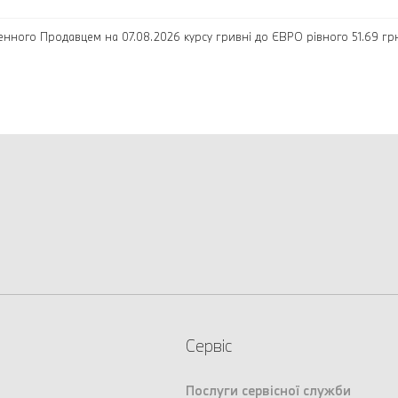
енного Продавцем на 07.08.2026 курсу гривні до ЄВРО рівного 51.69 грн.
Сервіс
Послуги сервісної служби