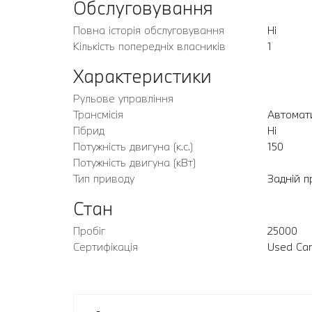
Обслуговування
Повна історія обслуговування
Ні
Кількість попередніх власників
1
Характеристики
Рульове управління
Трансмісія
Автомат
Гібрид
Ні
Потужність двигуна (к.с.)
150
Потужність двигуна (кВт)
Тип приводу
Задній п
Стан
Пробіг
25000
Сертифікація
Used Car