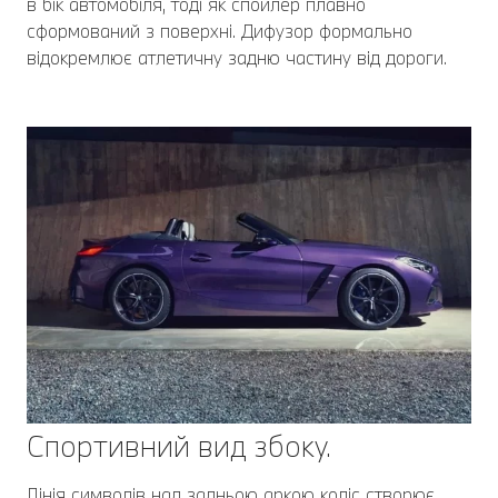
в бік автомобіля, тоді як спойлер плавно
сформований з поверхні. Дифузор формально
відокремлює атлетичну задню частину від дороги.
Спортивний вид збоку.
Лінія символів над задньою аркою коліс створює