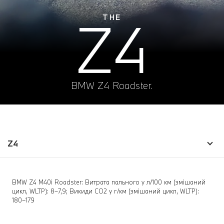
Z4
THE
BMW Z4 Roadster.
Z4
BMW Z4 M40i Roadster: Витрата пального у л/100 км (змішаний
цикл, WLTP): 8–7,9; Викиди СО2 у г/км (змішаний цикл, WLTP):
180–179