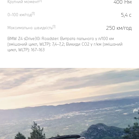
[1]
400 Нм
Крутний момент
[1]
5,4 с
0–100 км/год
[1]
250 км/год
Максимальна швидкість
BMW Z4 sDrive30i Roadster: Витрата пального у л/100 км
(змішаний цикл, WLTP): 7,4–7,2; Викиди СО2 у г/км (змішаний
цикл, WLTP): 167–163