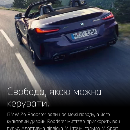
Свобода, якою можна
керувати.
BMW Z4 Roadster залишає межі позаду, а його
культовий дизайн Roadster миттєво прискорить ваш
пульс. Адаптивна підвіска M і точні гальма M Sport