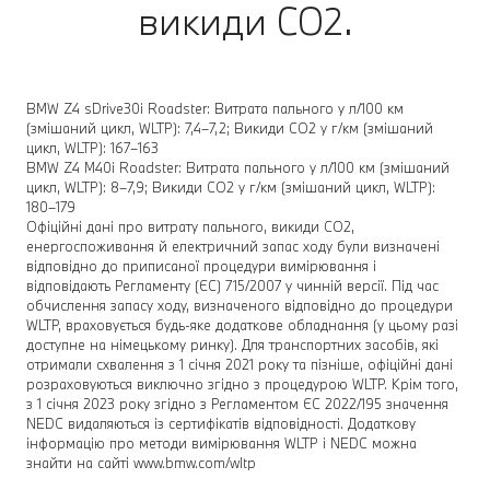
викиди CO2.
BMW Z4 sDrive30i Roadster: Витрата пального у л/100 км
(змішаний цикл, WLTP): 7,4–7,2; Викиди СО2 у г/км (змішаний
цикл, WLTP): 167–163
BMW Z4 M40i Roadster: Витрата пального у л/100 км (змішаний
цикл, WLTP): 8–7,9; Викиди СО2 у г/км (змішаний цикл, WLTP):
180–179
Офіційні дані про витрату пального, викиди СО2,
енергоспоживання й електричний запас ходу були визначені
відповідно до приписаної процедури вимірювання і
відповідають Регламенту (ЄС) 715/2007 у чинній версії. Під час
обчислення запасу ходу, визначеного відповідно до процедури
WLTP, враховується будь-яке додаткове обладнання (у цьому разі
доступне на німецькому ринку). Для транспортних засобів, які
отримали схвалення з 1 січня 2021 року та пізніше, офіційні дані
розраховуються виключно згідно з процедурою WLTP. Крім того,
з 1 січня 2023 року згідно з Регламентом ЄС 2022/195 значення
NEDC видаляються із сертифікатів відповідності. Додаткову
інформацію про методи вимірювання WLTP і NEDC можна
знайти на сайті www.bmw.com/wltp