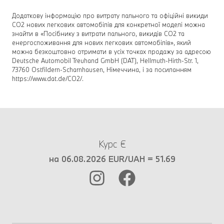
Додаткову інформацію про витрату пального та офіційні викиди
CO2 нових легкових автомобілів для конкретної моделі можна
знайти в «Посібнику з витрати пального, викидів CO2 та
енергоспоживання для нових легкових автомобілів», який
можна безкоштовно отримати в усіх точках продажу за адресою
Deutsche Automobil Treuhand GmbH (DAT), Hellmuth-Hirth-Str. 1,
73760 Ostfildern-Scharnhausen, Німеччина, і за посиланням
https://www.dat.de/CO2/.
Курс €
на 06.08.2026 EUR/UAH = 51.69