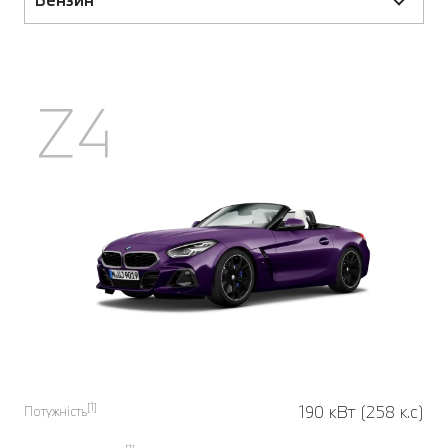
Z4
[1]
190 кВт (258 к.с)
Потужність