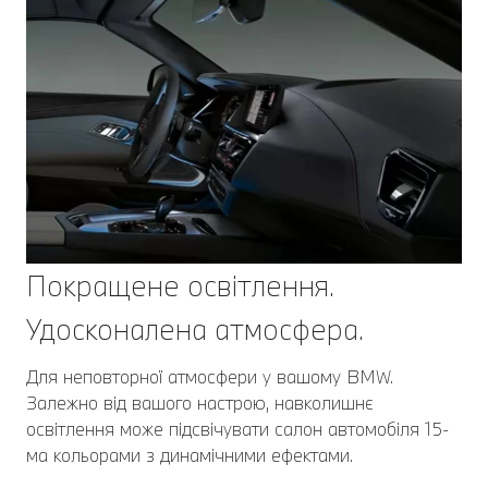
Покращене освітлення.
Удосконалена атмосфера.
Для неповторної атмосфери у вашому BMW.
Залежно від вашого настрою, навколишнє
освітлення може підсвічувати салон автомобіля 15-
ма кольорами з динамічними ефектами.