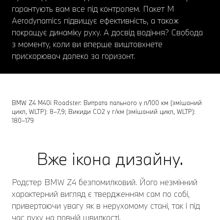
гарантують вам все під контролем. Пакет M
Aerodynamics підвищує ефективність, а також
покращує динаміку руху. А досвід водіння? Свобода
з моменту, коли ви вперше виштовхнете
прискорювач далеко за горизонт.
BMW Z4 M40i Roadster: Витрата пального у л/100 км (змішаний
цикл, WLTP): 8–7,9; Викиди СО2 у г/км (змішаний цикл, WLTP):
180–179
Вже ікона дизайну.
Родстер BMW Z4 безпомилковий. Його незмінний
характерний вигляд є твердженням сам по собі,
привертаючи увагу як в нерухомому стані, так і під
час руху на повній швидкості.